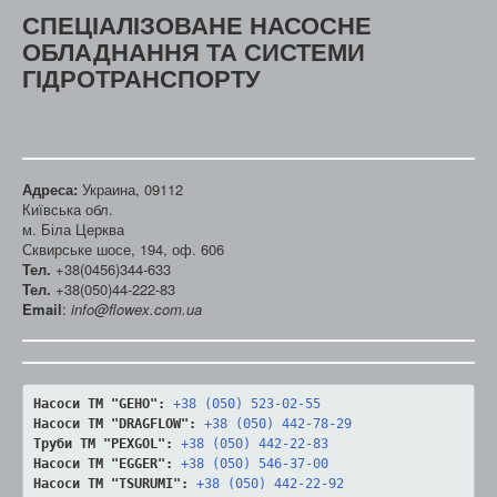
СПЕЦІАЛІЗОВАНЕ НАСОСНЕ
ОБЛАДНАННЯ ТА СИСТЕМИ
ГІДРОТРАНСПОРТУ
Адреса:
Украина, 09112
Київська обл.
м. Біла Церква
Сквирське шосе, 194, оф. 606
Тел.
+38(0456)344-633
Тел.
+38(050)44-222-83
Email
:
info@flowex.com.ua
Насоси ТМ "GEHO":
+38 (050) 523-02-55
Насоси ТМ "DRAGFLOW":
+38 (050) 442-78-29
Труби ТМ "PEXGOL":
+38 (050) 442-22-83
Насоси ТМ "EGGER":
+38 (050) 546-37-00
Насоси ТМ "TSURUMI":
+38 (050) 442-22-92