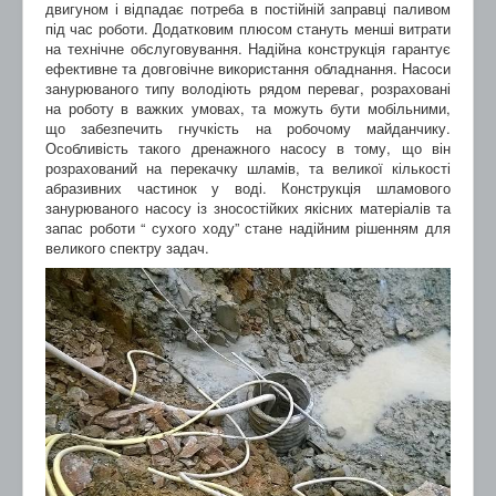
двигуном і відпадає потреба в постійній заправці паливом
під час роботи. Додатковим плюсом стануть менші витрати
на технічне обслуговування. Надійна конструкція гарантує
ефективне та довговічне використання обладнання. Насоси
занурюваного типу володіють рядом переваг, розраховані
на роботу в важких умовах, та можуть бути мобільними,
що забезпечить гнучкість на робочому майданчику.
Особливість такого дренажного насосу в тому, що він
розрахований на перекачку шламів, та великої кількості
абразивних частинок у воді. Конструкція шламового
занурюваного насосу із зносостійких якісних матеріалів та
запас роботи “ сухого ходу” стане надійним рішенням для
великого спектру задач.