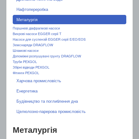
Нафтопереробка
Металургія
Поршневі діафрагмові насоси
Вихрові насоси EGGER серії T
Насоси для суспензій EGGER серії E/ЕО/ЕОS
Земснаряди DRAGFLOW
Шламові насоси
Допоміжні розпушувачі грунту DRAGFLOW
Труби PEXGOL
Збірні відводи PEXGOL
Фітинги PEXGOL
Харчова промисловість
Енергетика
Будівництво та поглиблення дна
Целюлозно-парерова промисловість
Металургія