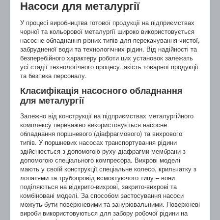
Насоси для металургії
У процесі виробництва готової продукції на підприємствах
чорної та кольорової металургії широко використовується
насосне обладнання різних типів для перекачування чистої,
забрудненої води та технологічних рідин. Від надійності та
безперебійного характеру роботи цих установок залежать
усі стадії технологічного процесу, якість товарної продукції
та безпека персоналу.
Класифікація насосного обладнання
для металургії
Залежно від конструкції на підприємствах металургійного
комплексу переважно використовується насосне
обладнання поршневого (діафрагмового) та вихрового
типів. У поршневих насосах транспортування рідини
здійснюється з допомогою руху діафрагми-мембрани з
допомогою спеціального компресора. Вихрові моделі
мають у своїй конструкції спеціальне колесо, крильчатку з
лопатями та трубопровід всмоктуючого типу – вони
поділяються на відкрито-вихрові, закрито-вихрові та
комбіновані моделі. За способом застосування насоси
можуть бути поверхневими та занурювальними. Поверхневі
вироби використовуються для забору робочої рідини на