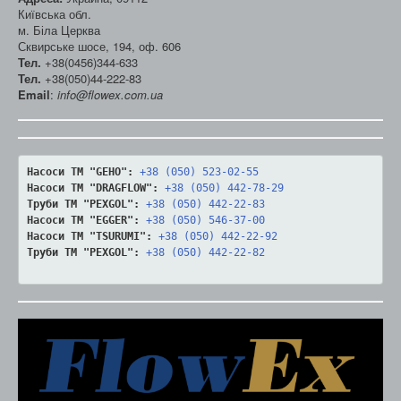
Київська обл.
м. Біла Церква
Сквирське шосе, 194, оф. 606
Тел.
+38(0456)344-633
Тел.
+38(050)44-222-83
Email
:
info@flowex.com.ua
Насоси ТМ "GEHO":
+38 (050) 523-02-55
Насоси ТМ "DRAGFLOW":
+38 (050) 442-78-29
Труби ТМ "PEXGOL":
+38 (050) 442-22-83
Насоси ТМ "EGGER":
+38 (050) 546-37-00
Насоси ТМ "TSURUMI":
+38 (050) 442-22-92
Труби ТМ "PEXGOL":
+38 (050) 442-22-82