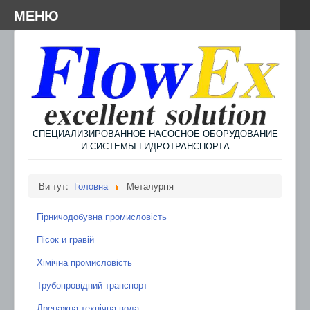
≡
≡
Menu
МЕНЮ
СПЕЦИАЛИЗИРОВАННОЕ НАСОСНОЕ ОБОРУДОВАНИЕ
И СИСТЕМЫ ГИДРОТРАНСПОРТА
Ви тут:
Головна
Металургія
Гірничодобувна промисловість
Пісок и гравій
Хімічна промисловість
Трубопровідний транспорт
Дренажна технічна вода