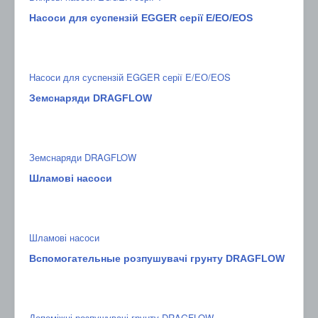
Насоси для суспензій EGGER серії E/ЕО/ЕОS
Насоси для суспензій EGGER серії E/ЕО/ЕОS
Земснаряди DRAGFLOW
Земснаряди DRAGFLOW
Шламові насоси
Шламові насоси
Вспомогательные розпушувачі грунту DRAGFLOW
Допоміжні розпушувачі грунту DRAGFLOW