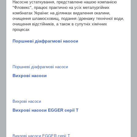
Насосне устаткування, представлене нашою компанією
"Фловекс", працює практично на усіх металургійних
комбінатах України: на ділянках видалення окалини,
очищення шламосховищ, подання /дренажу технічної води,
очищення відстійників, а також в супутніх хімічних
процесах
Поршневі діафрагмові насоси
Поршневі діафрагмові насоси
Вихрові насоси
Вихрові насоси
Вихрові насоси EGGER серії T
Вихрові насоси EGGER серії T