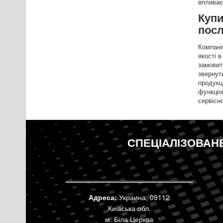
впливає 
Купи
посл
Компані
якості в
замовит
звернут
продукці
функціо
сервісн
СПЕЦІАЛІЗОВАН
Адреса:
Украина, 09112
Київська обл.
м. Біла Церква