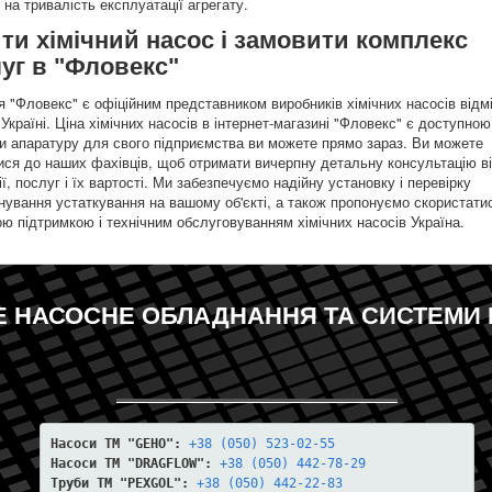
на тривалість експлуатації агрегату.
ти хімічний насос і замовити комплекс
уг в "Фловекс"
я "Фловекс" є офіційним представником виробників хімічних насосів відмі
 Україні. Ціна хімічних насосів в інтернет-магазині "Фловекс" є доступною
и апаратуру для свого підприємства ви можете прямо зараз. Ви можете
ися до наших фахівців, щоб отримати вичерпну детальну консультацію в
ї, послуг і їх вартості. Ми забезпечуємо надійну установку і перевірку
нування устаткування на вашому об'єкті, а також пропонуємо скористати
ою підтримкою і технічним обслуговуванням хімічних насосів Україна.
Е НАСОСНЕ ОБЛАДНАННЯ ТА СИСТЕМИ 
Насоси ТМ "GEHO":
+38 (050) 523-02-55
Насоси ТМ "DRAGFLOW":
+38 (050) 442-78-29
Труби ТМ "PEXGOL":
+38 (050) 442-22-83