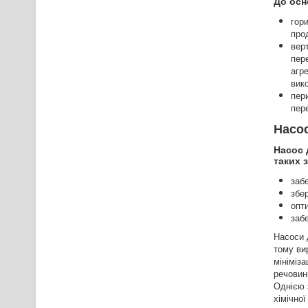
До осн
гори
прод
вер
пере
агр
вико
пер
пер
Насос
Насос 
таких 
забе
збе
опт
забе
Насоси 
тому ви
мініміза
речовини
Однією 
хімічної