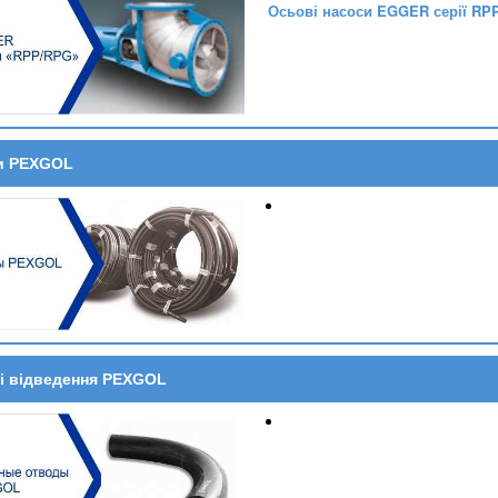
Осьові насоси EGGER серії RP
и PEXGOL
і відведення PEXGOL