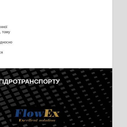
нної
, тому
ідносно
ся
ГІДРОТРАНСПОРТУ