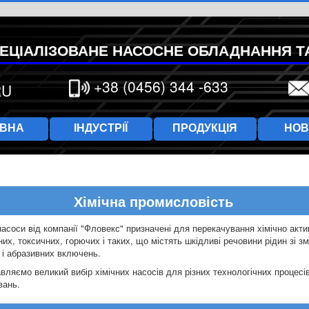
ЕЦІАЛІЗОВАНЕ НАСОСНЕ ОБЛАДНАННЯ Т
+38 (0456) 344 -633
RU
ОВНА
ІНДУСТРІЇ
ПРОДУКЦІЯ
НО
Хімічна промисловість
насоси від компанії "Фловекс" призначені для перекачування хімічно акти
их, токсичних, горючих і таких, що містять шкідливі речовини рідин зі з
 і абразивних включень.
вляємо великий вибір хімічних насосів для різних технологічних процесів
вань.