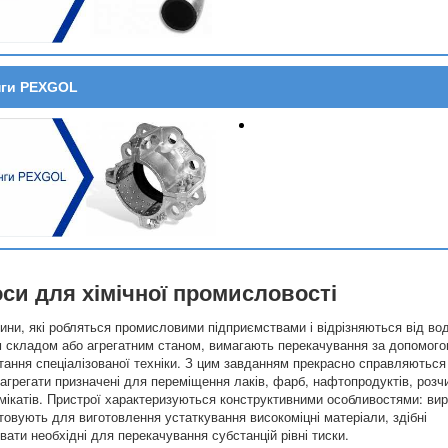
нги PEXGOL
си для хімічної промисловості
ідини, які робляться промисловими підприємствами і відрізняються від во
м складом або агрегатним станом, вимагають перекачування за допомог
тання спеціалізованої техніки. З цим завданням прекрасно справляються 
 агрегати призначені для переміщення лаків, фарб, нафтопродуктів, розчи
імікатів. Пристрої характеризуються конструктивними особливостями: ви
товують для виготовлення устаткування високоміцні матеріали, здібні
вати необхідні для перекачування субстанцій рівні тиски.