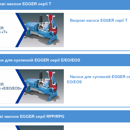
ві насоси EGGER серії T
Вихрові насоси EGGER серії T
и для суспензій EGGER серії E/ЕО/ЕОS
Насоси для суспензій EGGER се
ЕО/ЕОS
ві насоси EGGER серії RPP/RPG