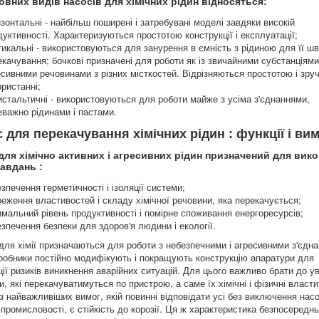
овних видів насосів для хімічних рідин відносяться:
зонтальні - найбільш поширені і затребувані моделі завдяки високій
уктивності. Характеризуються простотою конструкції і експлуатації;
тикальні - використовуються для занурення в ємність з рідиною для її ш
качування; бочкові призначені для роботи як із звичайними субстанціями, 
есивними речовинами з різних місткостей. Відрізняються простотою і зруч
ристанні;
истальтичні - використовуються для роботи майже з усіма з'єднаннями,
еважно рідинами і пастами.
 для перекачування хімічних рідин : функції і ви
для хімічно активних і агресивних рідин призначений для вик
завдань :
зпечення герметичності і ізоляції системи;
реження властивостей і складу хімічної речовини, яка перекачується;
имальний рівень продуктивності і помірне споживання енергоресурсів;
зпечення безпеки для здоров'я людини і екології.
для хімії призначаються для роботи з небезпечними і агресивними з'єдн
робники постійно модифікують і покращують конструкцію апаратури для
ції ризиків виникнення аварійних ситуацій. Для цього важливо брати до у
, які перекачуватимуться по пристрою, а саме їх хімічні і фізичні власти
з найважливіших вимог, якій повинні відповідати усі без виключення нас
 промисловості, є стійкість до корозії. Ця ж характеристика безпосередн