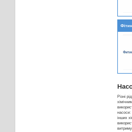
Фіти
Насо
Різні р
хімічни
викорис
насоси:
інших х
викорис
витриму