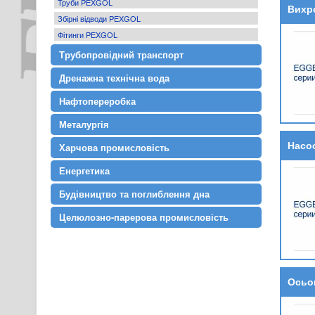
Труби PEXGOL
Вихро
Збірні відводи PEXGOL
Фітинги PEXGOL
Трубопровідний транспорт
Дренажна технічна вода
Нафтопереробка
Металургія
Насос
Харчова промисловість
Енергетика
Будівництво та поглиблення дна
Целюлозно-парерова промисловість
Осьо