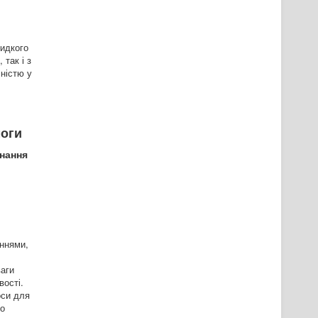
видкого
так і з
ністю у
моги
онання
аннями,
ваги
вості.
оси для
ьо