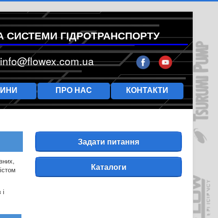
А СИСТЕМИ ГІДРОТРАНСПОРТУ
info@flowex.com.ua
ВИНИ
ПРО НАС
КОНТАКТИ
Задати питання
вних,
Каталоги
містом
 і