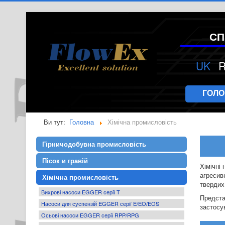
СП
UK
ГОЛ
Ви тут:
Головна
Хімічна промисловість
Гірничодобувна промисловість
Пісок и гравій
Хімічні 
агресивн
Хімічна промисловість
твердих
Вихрові насоси EGGER серії T
Предста
Насоси для суспензій EGGER серії E/ЕО/ЕОS
застосу
Осьові насоси EGGER серії RPP/RPG