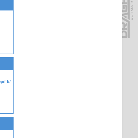
рії E/