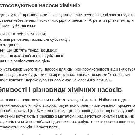
стосовуються насоси хімічні?
для хімічної промисловості - спеціальні пристосування, які забезпечують
ування небезпечних і токсичних рідких речовин. Агрегати призначені для
пними субстанціями:
сивні і отруйні з'єднання;
зивні речовини; газовмісні субстанції;
кі з'єднання;
ни, що містять тверді домішки;
во- і пожежонебезпечні субстанції;
овини з радіоактивною дією.
их установок цього типу, насоси для хімічної промисловості відрізняютьс
тю працювати у будь-яких несприятливих умовах, оскільки їх основним
ям є контакт і перекачування особливо небезпечних з'єднань.
ливості і різновиди хімічних насосів
 виключення пристосування не містять чавунні деталі. Найчастіше для
лення насоса хімічного використовуються сплави хромоникеля, хром-ник
на або титану. Це обумовлено тим, що при проходженні через чавунний 
 речовини вступають в реакцію з металом і насичуються іонами заліза. Як
ат, хімікати містять небажані домішки і потребують повторного очищення,
втрачають необхідні властивості.