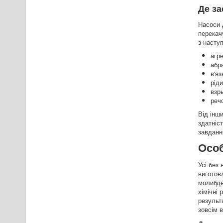
Де за
Насоси 
перекач
з насту
агре
абра
в'яз
ріди
взры
реч
Від інш
здатніс
завданн
Особ
Усі без
виготов
молибде
хімічні
результ
зовсім 