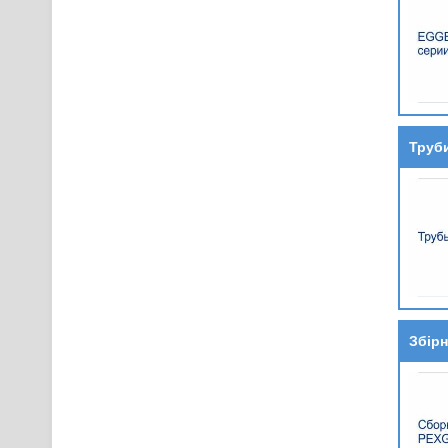
Труб
Збірн