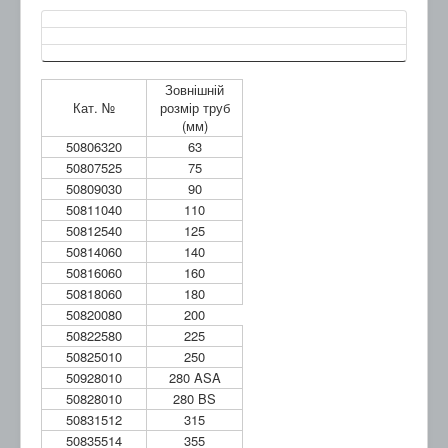
Зовнішній
Кат. №
розмір труб
(мм)
50806320
63
50807525
75
50809030
90
50811040
110
50812540
125
50814060
140
50816060
160
50818060
180
50820080
200
50822580
225
50825010
250
50928010
280 ASA
50828010
280 BS
50831512
315
50835514
355