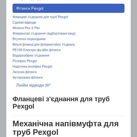
Фітинги Pexgol
Фланцеві з'єднання для труб Pexgol
Сідлові відводи
Фітинги Pex 2 Pex
Флерингові з'єднання (відбортовані кінці).
Втулочні перехідники
Вільні фланці для флерингових з'єднань
PE100 Електро-фузійні фітинги
Водорозбірне з'єднання
Розпірки Pexgol
Надтонка розпірка Pexgol
Латунні фітинги
Футеровані фітинги
Лінійні відводи 30°
Фланцеві з'єднання для труб
Pexgol
Механічна напівмуфта для
труб Pexgol