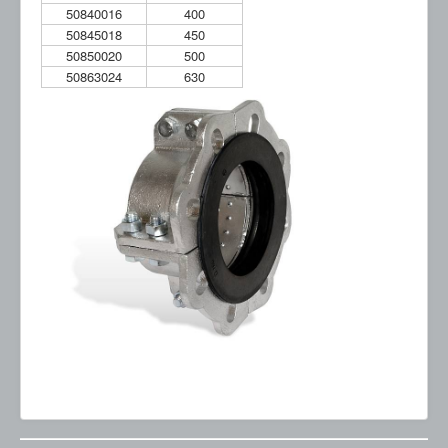
50840016
400
50845018
450
50850020
500
50863024
630