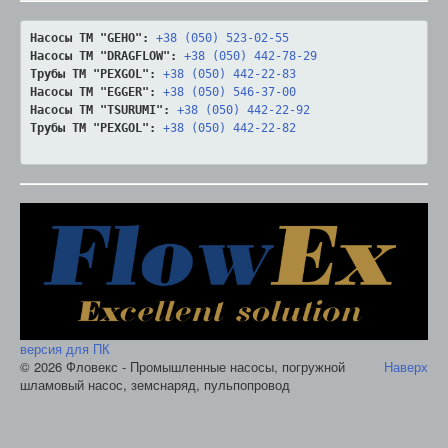
Насосы ТМ "GEHO":
+38 (050) 523-02-55
Насосы ТМ "DRAGFLOW":
+38 (050) 442-78-29
Трубы ТМ "PEXGOL":
+38 (050) 442-22-83
Насосы ТМ "EGGER":
+38 (050) 546-37-00
Насосы ТМ "TSURUMI":
+38 (050) 442-22-92
Трубы ТМ "PEXGOL":
+38 (050) 442-22-82
версия для ПК
© 2026 Фловекс - Промышленные насосы, погружной
Наверх
шламовый насос, земснаряд, пульпопровод