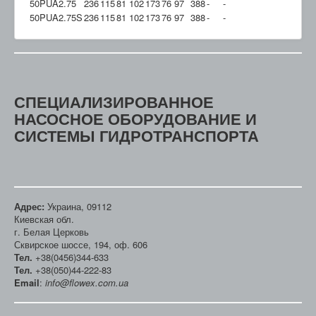
50PUA2.75
236
115
81
102
173
76
97
388
-
-
50PUA2.75S
236
115
81
102
173
76
97
388
-
-
СПЕЦИАЛИЗИРОВАННОЕ
НАСОСНОЕ ОБОРУДОВАНИЕ И
СИСТЕМЫ ГИДРОТРАНСПОРТА
Адрес:
Украина, 09112
Киевская обл.
г. Белая Церковь
Сквирское шоссе, 194, оф. 606
Тел.
+38(0456)344-633
Тел.
+38(050)44-222-83
Email
:
info@flowex.com.ua