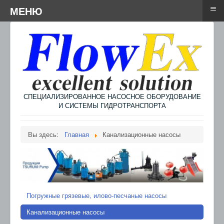
≡
≡
Menu
МЕНЮ
СПЕЦИАЛИЗИРОВАННОЕ НАСОСНОЕ ОБОРУДОВАНИЕ
И СИСТЕМЫ ГИДРОТРАНСПОРТА
Вы здесь:
Главная
Канализационные насосы
Погружные грязевые, илово-песчаные насосы
Канализационные насосы