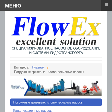
≡
≡
Menu
МЕНЮ
СПЕЦИАЛИЗИРОВАННОЕ НАСОСНОЕ ОБОРУДОВАНИЕ
И СИСТЕМЫ ГИДРОТРАНСПОРТА
Вы здесь:
Главная
Погружные грязевые, илово-песчаные насосы
Погружные грязевые, илово-песчаные насосы
Канализационные насосы