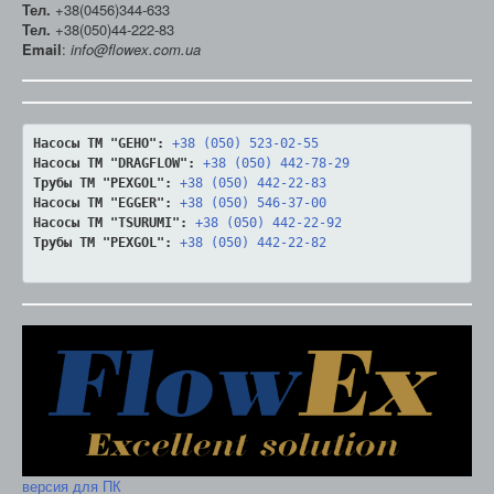
Тел.
+38(0456)344-633
Тел.
+38(050)44-222-83
Email
:
info@flowex.com.ua
Насосы ТМ "GEHO":
+38 (050) 523-02-55
Насосы ТМ "DRAGFLOW":
+38 (050) 442-78-29
Трубы ТМ "PEXGOL":
+38 (050) 442-22-83
Насосы ТМ "EGGER":
+38 (050) 546-37-00
Насосы ТМ "TSURUMI":
+38 (050) 442-22-92
Трубы ТМ "PEXGOL":
+38 (050) 442-22-82
версия для ПК