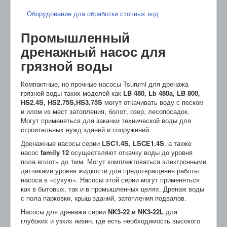
Оборудование для обработки сточных вод
Промышленный
дренажный насос для
грязной воды
Компактные, но прочные насосы Tsurumi для дренажа
грязной воды таких моделей как
LB 480, Lb 480a, LB 800,
HS2.4S, HS2.75S,HS3.75S
могут откачивать воду с песком
и илом из мест затопления, болот, озер, лесопосадок.
Могут применяться для закачки технической воды для
строительных нужд зданий и сооружений.
Дренажные насосы серии
LSC1.4S, LSCE1.4S
, а также
насос
family 12
осуществляют откачку воды до уровня
пола вплоть до 1мм. Могут комплектоваться электронными
датчиками уровня жидкости для предотвращения работы
насоса в «сухую». Насосы этой серии могут применяться
как в бытовых, так и в промышленных целях. Дренаж воды
с пола парковки, крыш зданий, затопления подвалов.
Насосы для дренажа серии
NK3-22 и NK3-22L
для
глубоких и узких низин, где есть необходимость высокого