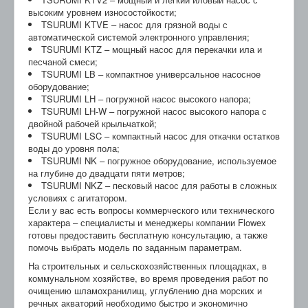
высоким уровнем износостойкости;
TSURUMI KTVE – насос для грязной воды с
автоматической системой электронного управления;
TSURUMI KTZ – мощный насос для перекачки ила и
песчаной смеси;
TSURUMI LB – компактное универсальное насосное
оборудование;
TSURUMI LH – погружной насос высокого напора;
TSURUMI LH-W – погружной насос высокого напора с
двойной рабочей крыльчаткой;
TSURUMI LSC – компактный насос для откачки остатков
воды до уровня пола;
TSURUMI NK – погружное оборудование, используемое
на глубине до двадцати пяти метров;
TSURUMI NKZ – песковый насос для работы в сложных
условиях с агитатором.
Если у вас есть вопросы коммерческого или технического
характера – специалисты и менеджеры компании Flowex
готовы предоставить бесплатную консультацию, а также
помочь выбрать модель по заданным параметрам.
На строительных и сельскохозяйственных площадках, в
коммунальном хозяйстве, во время проведения работ по
очищению шламохранилищ, углублению дна морских и
речных акваторий необходимо быстро и экономично