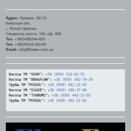
Адрес:
Украина, 09112
Киевская обл.
г. Белая Церковь
Сквирское шоссе, 194, оф. 606
Тел.
+38(0456)344-633
Тел.
+38(050)44-222-83
Email
:
info@flowex.com.ua
Насосы ТМ "GEHO":
+38 (050) 523-02-55
Насосы ТМ "DRAGFLOW":
+38 (050) 442-78-29
Трубы ТМ "PEXGOL":
+38 (050) 442-22-83
Насосы ТМ "EGGER":
+38 (050) 546-37-00
Насосы ТМ "TSURUMI":
+38 (050) 442-22-92
Трубы ТМ "PEXGOL":
+38 (050) 442-22-82