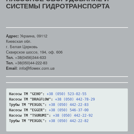
СИСТЕМЫ ГИДРОТРАНСПОРТА
Адрес:
Украина, 09112
Киевская обл.
г. Белая Церковь
Сквирское шоссе, 194, оф. 606
Тел.
+38(0456)344-633
Тел.
+38(050)44-222-83
Email
:
info@flowex.com.ua
Насосы ТМ "GEHO":
+38 (050) 523-02-55
Насосы ТМ "DRAGFLOW":
+38 (050) 442-78-29
Трубы ТМ "PEXGOL":
+38 (050) 442-22-83
Насосы ТМ "EGGER":
+38 (050) 546-37-00
Насосы ТМ "TSURUMI":
+38 (050) 442-22-92
Трубы ТМ "PEXGOL":
+38 (050) 442-22-82