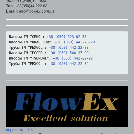
Тел.
+38(0456)344-633
Тел.
+38(050)44-222-83
Email
:
info@flowex.com.ua
Насосы ТМ "GEHO":
+38 (050) 523-02-55
Насосы ТМ "DRAGFLOW":
+38 (050) 442-78-29
Трубы ТМ "PEXGOL":
+38 (050) 442-22-83
Насосы ТМ "EGGER":
+38 (050) 546-37-00
Насосы ТМ "TSURUMI":
+38 (050) 442-22-92
Трубы ТМ "PEXGOL":
+38 (050) 442-22-82
версия для ПК