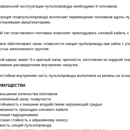
ормальной эксплуатации пульпопровода необходимо 6 поплавков.
рукция плавпульпопровода исключает перемещение поплавков вдоль пул
отканевыми амортизаторами.
й тип пластикового поплавка позволяет прокладывать силовой кабель 
вок обеспечивает запас плавучести секции трубопровода при забое с у
стью заполненного грунтом.
ой каркас имеет 3-х кратный запас прочности, изготовлен из кордной тка
мерное распределение внутренних нагрузок.
остойкая внутренняя часть пульпопровода выполнена из резины на основ
ИМУЩЕСТВА
еньшение количества поплавков
еличенный запас плавучести
тойчивость к внешним воздействиям окружающей средыv
зможность прокладки силового кабеля
рошая гидродинамика
сокая стойкость к абразивному износу
бкость секций пульпопровода