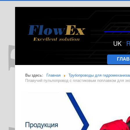
UK
ГЛА
Вы здесь:
Главная
Трубопроводы для гидромеханиза
Плавучий пульпопровод с пластиковым поплавком для экс