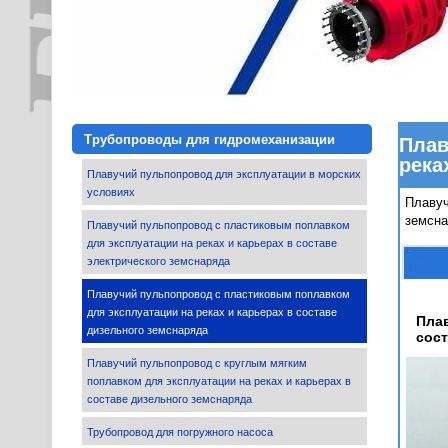
Трубопроводы для гидромеханизации
Плав
река
Плавучий пульпопровод для эксплуатации в морских
условиях
Плавуч
земсна
Плавучий пульпопровод с пластиковым поплавком
для эксплуатации на реках и карьерах в составе
электрического земснаряда
Плавучий пульпопровод с пластиковым поплавком
для эксплуатации на реках и карьерах в составе
Плав
дизельного земснаряда
сост
Плавучий пульпопровод с круглым мягким
поплавком для эксплуатации на реках и карьерах в
составе дизельного земснаряда
Трубопровод для погружного насоса