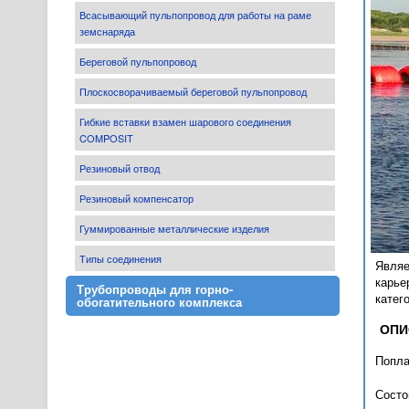
Всасывающий пульпопровод для работы на раме
земснаряда
Береговой пульпопровод
Плоскосворачиваемый береговой пульпопровод
Гибкие вставки взамен шарового соединения
COMPOSIT
Резиновый отвод
Резиновый компенсатор
Гуммированные металлические изделия
Типы соединения
Являе
карье
Трубопроводы для горно-
катег
обогатительного комплекса
ОПИ
Попла
Состо