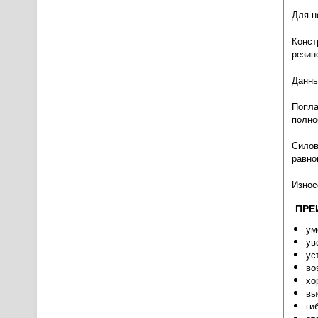
Для н
Конст
резин
Данны
Попла
полно
Силов
равно
Износ
ПРЕ
ум
ув
ус
во
хо
вы
ги