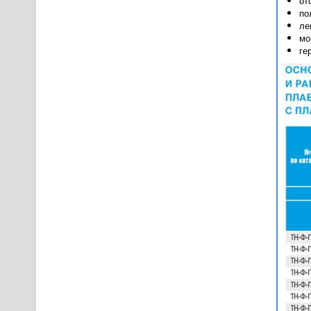
от
по
ле
мо
ге