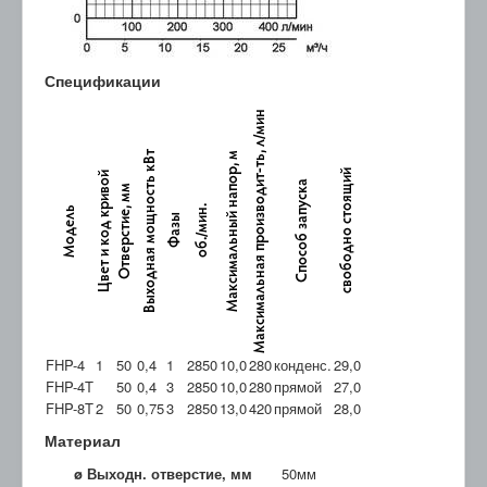
Спецификации
FHP-4
1
50
0,4
1
2850
10,0
280
конденс.
29,0
FHP-4T
50
0,4
3
2850
10,0
280
прямой
27,0
FHP-8T
2
50
0,75
3
2850
13,0
420
прямой
28,0
Материал
ø Выходн. отверстие, мм
50мм