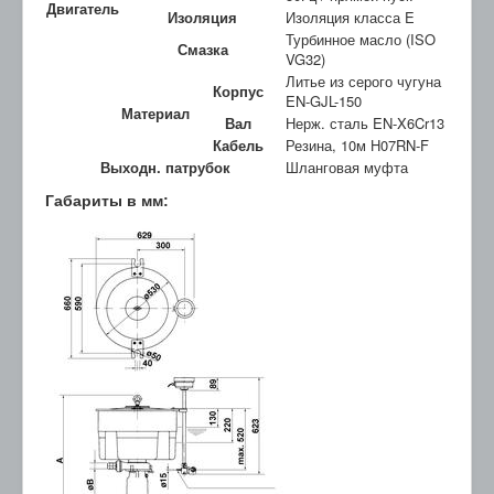
Двигатель
Изоляция
Изоляция класса E
Турбинное масло (ISO
Смазка
VG32)
Литье из серого чугуна
Корпус
EN-GJL-150
Материал
Вал
Нерж. сталь EN-X6Cr13
Кабель
Резина, 10м H07RN-F
Выходн. патрубок
Шланговая муфта
Габариты в мм: