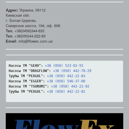
Адрес:
Украина, 09112
Киевская обл.
г. Белая Церковь
Сквирское шоссе, 194, оф. 606
Тел.
+38(0456)344-633
Тел.
+38(050)44-222-83
Email
:
info@flowex.com.ua
Насосы ТМ "GEHO":
+38 (050) 523-02-55
Насосы ТМ "DRAGFLOW":
+38 (050) 442-78-29
Трубы ТМ "PEXGOL":
+38 (050) 442-22-83
Насосы ТМ "EGGER":
+38 (050) 546-37-00
Насосы ТМ "TSURUMI":
+38 (050) 442-22-92
Трубы ТМ "PEXGOL":
+38 (050) 442-22-82