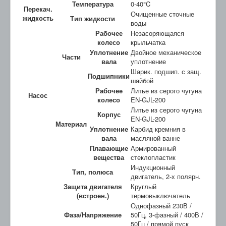
Температура
0-40°C
Перекач.
Очищенные сточные
жидкость
Тип жидкости
воды
Рабочее
Незасоряющаяся
колесо
крыльчатка
Уплотнение
Двойное механическое
Части
вала
уплотнение
Шарик. подшип. с защ.
Подшипники
шайбой
Рабочее
Литье из серого чугуна
Насос
колесо
EN-GJL-200
Литье из серого чугуна
Корпус
EN-GJL-200
Материал
Уплотнение
Карбид кремния в
вала
масляной ванне
Плавающие
Армированный
вещества
стеклопластик
Индукционный
Тип, полюса
двигатель, 2-х полярн.
Защита двигателя
Круглый
(встроен.)
термовыключатель
Однофазный 230В /
Фаза/Напряжение
50Гц, 3-фазный / 400В /
50Гц / прямой пуск