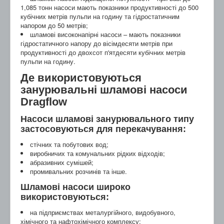
1,085 тонн насоси мають показники продуктивності до 500
кубічних метрів пульпи на годину та гідростатичним
напором до 50 метрів;
шламові високонапірні насоси – мають показники
гідростатичного напору до вісімдесяти метрів при
продуктивності до двохсот п'ятдесяти кубічних метрів
пульпи на годину.
Де використовуються
занурювальні шламові насоси
Dragflow
Насоси шламові занурювального типу
застосовуються для перекачування:
стічних та побутових вод;
виробничих та комунальних рідких відходів;
абразивних сумішей;
промивальних розчинів та інше.
Шламові насоси широко
використовуються:
на підприємствах металургійного, видобувного,
хімічного та нафтохімічного комплексу;