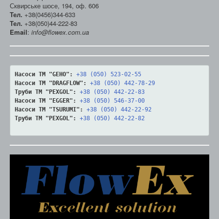
Сквирське шосе, 194, оф. 606
Тел.
+38(0456)344-633
Тел.
+38(050)44-222-83
Email
:
info@flowex.com.ua
Насоси ТМ "GEHO":
+38 (050) 523-02-55
Насоси ТМ "DRAGFLOW":
+38 (050) 442-78-29
Труби ТМ "PEXGOL":
+38 (050) 442-22-83
Насоси ТМ "EGGER":
+38 (050) 546-37-00
Насоси ТМ "TSURUMI":
+38 (050) 442-22-92
Труби ТМ "PEXGOL":
+38 (050) 442-22-82