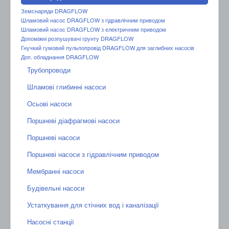
Земснаряди DRAGFLOW
Шламовий насос DRAGFLOW з гідравлічним приводом
Шламовий насос DRAGFLOW з електричним приводом
Допоміжні розпушувачі грунту DRAGFLOW
Гнучкий гумовий пульпопровід DRAGFLOW для заглибних насосів
Доп. обладнання DRAGFLOW
Трубопроводи
Шламові глибинні насоси
Осьові насоси
Поршневі діафрагмові насоси
Поршневі насоси
Поршневі насоси з гідравлічним приводом
Мембранні насоси
Будівельні насоси
Устаткування для стічних вод і каналізації
Насосні станції