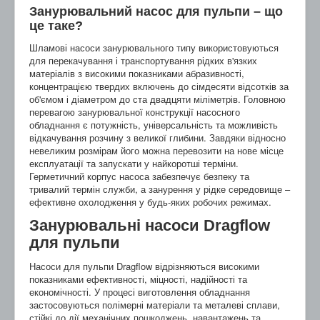
Занурювальний насос для пульпи – що
це таке?
Шламові насоси занурювального типу використовуються
для перекачування і транспортування рідких в'язких
матеріалів з високими показниками абразивності,
концентрацією твердих включень до сімдесяти відсотків за
об'ємом і діаметром до ста двадцяти міліметрів. Головною
перевагою занурювальної конструкції насосного
обладнання є потужність, універсальність та можливість
відкачування розчину з великої глибини. Завдяки відносно
невеликим розмірам його можна перевозити на нове місце
експлуатації та запускати у найкоротші терміни.
Герметичний корпус насоса забезпечує безпеку та
тривалий термін служби, а занурення у рідке середовище –
ефективне охолодження у будь-яких робочих режимах.
Занурювальні насоси Dragflow
для пульпи
Насоси для пульпи Dragflow відрізняються високими
показниками ефективності, міцності, надійності та
економічності. У процесі виготовлення обладнання
застосовуються полімерні матеріали та металеві сплави,
стійкі до дії механічних пошкоджень, навантажень та