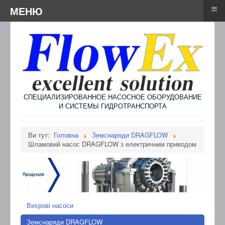
≡
≡
Menu
МЕНЮ
СПЕЦИАЛИЗИРОВАННОЕ НАСОСНОЕ ОБОРУДОВАНИЕ
И СИСТЕМЫ ГИДРОТРАНСПОРТА
Ви тут:
Головна
Земснаряди DRAGFLOW
Шламовий насос DRAGFLOW з електричним приводом
Вихрові насоси
Земснаряди DRAGFLOW