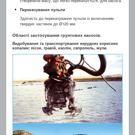
створюючи масу, що легко перекачується, для насоса.
Перекачування пульпи
Здатність до перекачування пульпи із включенням
твердих частинок до Ø120 мм.
Області застосування грунтових насосів.
Видобування та транспортування нерудних корисних
копалин: пісок, гравій, каолін, сапропель, мули.