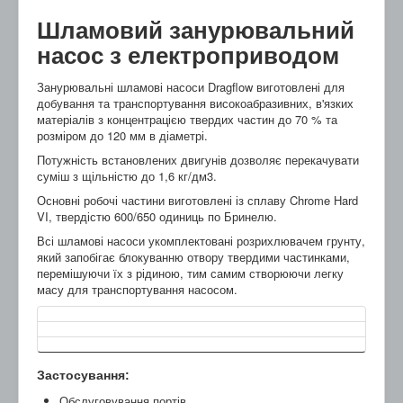
Шламовий занурювальний
насос з електроприводом
Занурювальні шламові насоси Dragflow виготовлені для
добування та транспортування високоабразивних, в'язких
матеріалів з концентрацією твердих частин до 70 % та
розміром до 120 мм в діаметрі.
Потужність встановлених двигунів дозволяє перекачувати
суміш з щільністю до 1,6 кг/дм3.
Основні робочі частини виготовлені із сплаву Chrome Hard
VI, твердістю 600/650 одиниць по Бринелю.
Всі шламові насоси укомплектовані розрихлювачем грунту,
який запобігає блокуванню отвору твердими частинками,
перемішуючи їх з рідиною, тим самим створюючи легку
масу для транспортування насосом.
Застосування:
Обслуговування портів