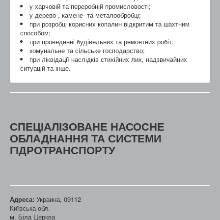
у харчовій та переробній промисловості;
у дерево-, камене- та металообробці;
при розробці корисних копалин відкритим та шахтним
способом;
при проведенні будівельних та ремонтних робіт;
комунальне та сільське господарство;
при ліквідації наслідків стихійних лих, надзвичайних
ситуацій та інше.
СПЕЦІАЛІЗОВАНЕ НАСОСНЕ
ОБЛАДНАННЯ ТА СИСТЕМИ
ГІДРОТРАНСПОРТУ
Адреса:
Украина, 09112
Київська обл.
м. Біла Церква