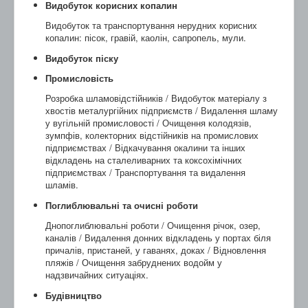
Видобуток корисних копалин
Видобуток та транспортування нерудних корисних
копалин: пісок, гравій, каолін, сапропель, мули.
Видобуток піску
Промисловість
Розробка шламовідстійників / Видобуток матеріалу з
хвостів металургійних підприємств / Видалення шламу
у вугільній промисловості / Очищення колодязів,
зумпфів, колекторних відстійників на промислових
підприємствах / Відкачування окалини та інших
відкладень на сталеливарних та коксохімічних
підприємствах / Транспортування та видалення
шламів.
Поглиблювальні та очисні роботи
Днопоглиблювальні роботи / Очищення річок, озер,
каналів / Видалення донних відкладень у портах біля
причалів, пристаней, у гаванях, доках / Відновлення
пляжів / Очищення забруднених водойм у
надзвичайних ситуаціях.
Будівництво