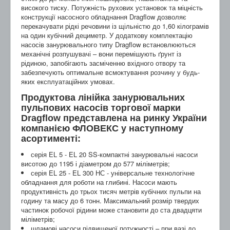
високого тиску. Потужність рухових установок та міцність
конструкції насосного обладнання Dragflow дозволяє
перекачувати рідкі речовини із щільністю до 1,60 кілограмів
на один кубічний дециметр. У додаткову комплектацію
насосів занурювального типу Dragflow встановлюються
механічні розпушувачі – вони перемішують ґрунт із
рідиною, запобігають засміченню вхідного отвору та
забезпечують оптимальне всмоктування розчину у будь-
яких експлуатаційних умовах.
Продуктова лінійка занурювальних
пульпових насосів торгової марки
Dragflow представлена на ринку України
компанією ФЛОВЕКС у наступному
асортименті:
серія EL 5 - EL 20 SS-компактні занурювальні насоси
висотою до 1195 і діаметром до 577 міліметрів;
серія EL 25 - EL 300 НС - універсальне технологічне
обладнання для роботи на глибині. Насоси мають
продуктивність до трьох тисяч метрів кубічних пульпи на
годину та масу до 6 тонн. Максимальний розмір твердих
частинок робочої рідини може становити до ста двадцяти
міліметрів;
шламові насоси підвищеної потужності – при вазі до