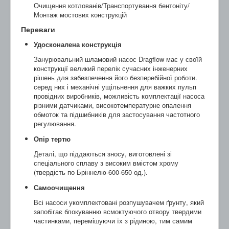
Очищення котлованів/Транспортування бентоніту/
Монтаж мостових конструкцій
Переваги
Удосконалена конструкція
Занурювальний шламовий насос Dragflow має у своїй
конструкції великий перелік сучасних інженерних
рішень для забезпечення його безперебійної роботи.
серед них і механічні ущільнення для важких пульп
провідних виробників, можливість комплектації насоса
різними датчиками, високотемпературне опалення
обмоток та підшибників для застосування частотного
регулювання.
Опір тертю
Деталі, що піддаються зносу, виготовлені зі
спеціального сплаву з високим вмістом хрому
(твердість по Бріннелю-600-650 од.).
Самоочищення
Всі насоси укомплектовані розпушувачем ґрунту, який
запобігає блокуванню всмоктуючого отвору твердими
частинками, перемішуючи їх з рідиною, тим самим