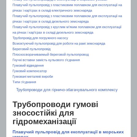
Плавучий пульпопровід з пластиковим поплавком для експлуатації на
річках і кар'єрах в складі електричного земснаряда
Плавучий пульпопровід з пластиковим поплавком для експлуатації на
річках і кар'єрах в складі дизельного земснаряда
Плавучий пульпопровід з круглим м'яким поплавком для експлуатації
на річках і кар'єрах в складі дизельного земснаряда
Трубопровід для погружного насосу
Всмоктуючий пульпопровід для роботи на рамі земснаряда
Береговий пульпопровід
Плоскосворачиваемый береговой пульпопровод
Гнучкі вставки замість кульового з'єднання
Гумовий відведення
Гумовий компенсатор
Гумовані металеві вироби
Типи з'єднання
Трубопроводи для гірничо-збагачувального комплексу
Трубопроводи гумові
зносостійкі для
гідромеханізації
Плавучий пульпровід для експлуатації в морських
умовах