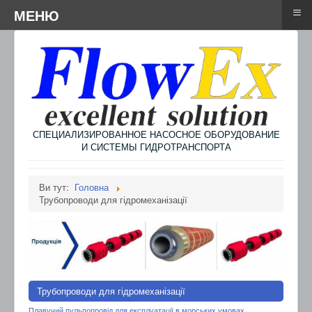
≡
≡
Menu
МЕНЮ
СПЕЦИАЛИЗИРОВАННОЕ НАСОСНОЕ ОБОРУДОВАНИЕ
И СИСТЕМЫ ГИДРОТРАНСПОРТА
Ви тут:
Головна
Трубопроводи для гідромеханізації
Трубопроводи для гідромеханізації
Плавучий пульпопровід для експлуатації в морських умовах