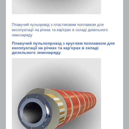
Плавучий пульпровід з пластиковим поплавком для
експлуатації на річках та кар'єрах в складі дизельного
земснаряду
Плавучий пульпопровід з круглим поплавком для
експлуатації на річках та кар'єрах в складі
дизельного земснаряду