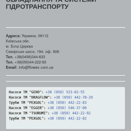
ГІДРОТРАНСПОРТУ
Адреса:
Украина, 09112
Київська обл.
м. Біла Церква
Сквирське шосе, 194, оф. 606
Тел.
+38(0456)344-633
Тел.
+38(050)44-222-83
Email
:
info@flowex.com.ua
Насоси ТМ "GEHO":
+38 (050) 523-02-55
Насоси ТМ "DRAGFLOW":
+38 (050) 442-78-29
Труби ТМ "PEXGOL":
+38 (050) 442-22-83
Насоси ТМ "EGGER":
+38 (050) 546-37-00
Насоси ТМ "TSURUMI":
+38 (050) 442-22-92
Труби ТМ "PEXGOL":
+38 (050) 442-22-82