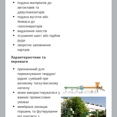
подача матеріалів до
автоклавів та
девулканізаторів
подача вугілля або
біомаси до
газогенераторів
видалення хвостів
осушення шахт або підйом
руди
зворотне заповнення
кар'єрів
Характеристики та
переваги
призначений для
перекачування твердих/
рідких сумішей при
великому тиску/високому
натиску
може використовуватися у
важких промислових
умовах
мембрана захищає
поршень та футерування
від контакту з