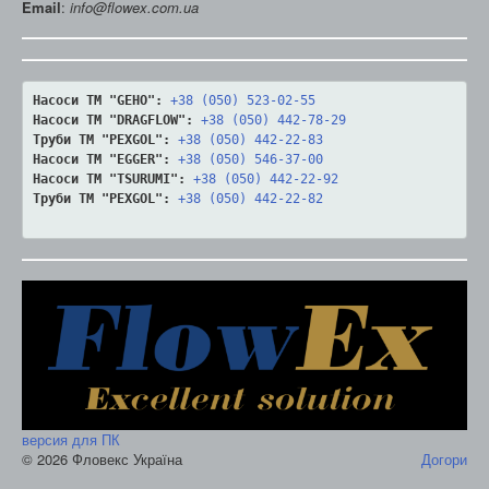
Email
:
info@flowex.com.ua
Насоси ТМ "GEHO":
+38 (050) 523-02-55
Насоси ТМ "DRAGFLOW":
+38 (050) 442-78-29
Труби ТМ "PEXGOL":
+38 (050) 442-22-83
Насоси ТМ "EGGER":
+38 (050) 546-37-00
Насоси ТМ "TSURUMI":
+38 (050) 442-22-92
Труби ТМ "PEXGOL":
+38 (050) 442-22-82
версия для ПК
© 2026 Фловекс Україна
Догори