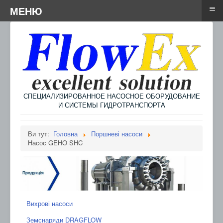
≡
≡
Menu
МЕНЮ
СПЕЦИАЛИЗИРОВАННОЕ НАСОСНОЕ ОБОРУДОВАНИЕ
И СИСТЕМЫ ГИДРОТРАНСПОРТА
Ви тут:
Головна
Поршневі насоси
Насос GEHO SHC
Вихрові насоси
Земснаряди DRAGFLOW