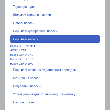
Трубопроводи
Шламові глибинні насоси
Осьові насоси
Поршневі діафрагмові насоси
Поршневі насоси
Насос GEHO® ZPR
GEHO® TZP
Насос GEHO DHC
Насос GEHO DHT
Насос GEHO SHC
Поршневі насоси з гідравлічним приводом
Мембранні насоси
Будівельні насоси
Устаткування для стічних вод і каналізації
Насосні станції