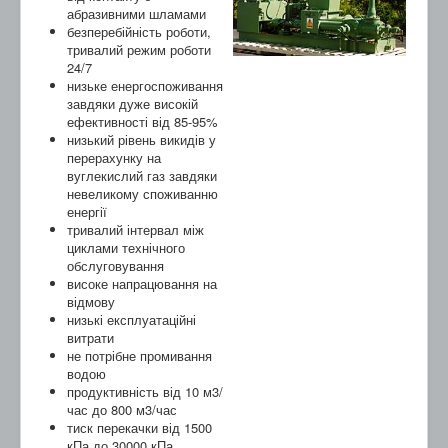
абразивними шламами
безперебійність роботи,
тривалий режим роботи
24/7
низьке енергоспоживання
завдяки дуже високій
ефективності від 85-95%
низький рівень викидів у
перерахунку на
вуглекислий газ завдяки
невеликому споживанню
енергії
тривалий інтервал між
циклами технічного
обслуговування
високе напрацювання на
відмову
низькі експлуатаційні
витрати
не потрібне промивання
водою
продуктивність від 10 м3/
час до 800 м3/час
тиск перекачки від 1500
кПа до 30000 кПа