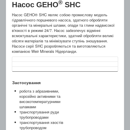
®
Насос GEHO
SHC
Насос GEHO® SHC являє собою промислову модель
гідравлічного поршневого насоса, здатного обробляти
органічні та мінеральні шлами, опади та глини надвисокої
в'язкості в режимі 24/7. Насос забезпечує відмінні
всмоктувальні характеристики, здатний обробляти великі
обсяги матеріалів та мінімізувати ступінь зношування.
Насоси серії SHC розробляються та виготовляються
компанією Weir Minerals Нідерланди.
Застосування
робота з абразивними,
корозійно активними та
високотемпературними
шламами
транспортування руди
трубопроводами
транспортування хвостів
трубопроводом