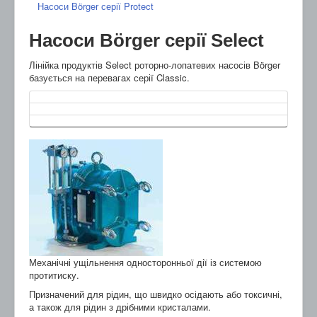
Насоси Börger серії Protect
Насоси Börger серії Select
Лінійка продуктів Select роторно-лопатевих насосів Börger
базується на перевагах серії Classic.
Механічні ущільнення односторонньої дії із системою
протитиску.
Призначений для рідин, що швидко осідають або токсичні,
а також для рідин з дрібними кристалами.