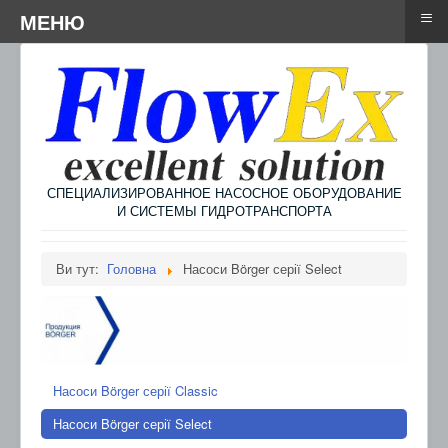
≡
≡
Menu
МЕНЮ
СПЕЦИАЛИЗИРОВАННОЕ НАСОСНОЕ ОБОРУДОВАНИЕ
И СИСТЕМЫ ГИДРОТРАНСПОРТА
Ви тут:
Головна
Насоси Börger серії Select
Насоси Börger серії Classic
Насоси Börger серії Select