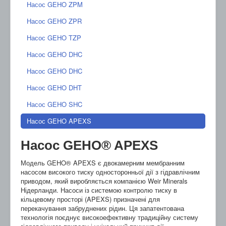
Насос GEHO ZPM
Насос GEHO ZPR
Насос GEHO TZP
Насос GEHO DHC
Насос GEHO DHC
Насос GEHO DHT
Насос GEHO SHC
Насос GEHO APEXS
Насос GEHO® APEXS
Модель GEHO® APEXS є двокамерним мембранним
насосом високого тиску односторонньої дії з гідравлічним
приводом, який виробляється компанією Weir Minerals
Нідерланди. Насоси із системою контролю тиску в
кільцевому просторі (APEXS) призначені для
перекачування забруднених рідин. Ця запатентована
технологія поєднує високоефективну традиційну систему