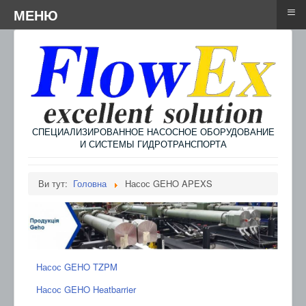
≡
≡
Menu
МЕНЮ
СПЕЦИАЛИЗИРОВАННОЕ НАСОСНОЕ ОБОРУДОВАНИЕ
И СИСТЕМЫ ГИДРОТРАНСПОРТА
Ви тут:
Головна
Насос GEHO APEXS
Насос GEHO TZPM
Насос GEHO Heatbarrier