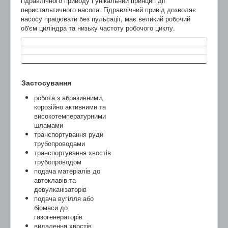
гідравлічного приводу і унікальний принцип дії
перистальтичного насоса. Гідравлічний привід дозволяє
насосу працювати без пульсації, має великий робочий
об'єм циліндра та низьку частоту робочого циклу.
Застосування
робота з абразивними,
корозійно активними та
високотемпературними
шламами
транспортування руди
трубопроводами
транспортування хвостів
трубопроводом
подача матеріалів до
автоклавів та
девулканізаторів
подача вугілля або
біомаси до
газогенераторів
видалення хвостів