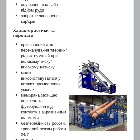
осушення шахт або
підйом руди
зворотне заповнення
кар'єрів
Характеристики та
переваги
призначений для
перекачування твердих/
рідких сумішей при
великому тиску/
високому натиску
може
використовуватися у
важких промислових
умовах
мембрана захищає
поршень та
футерування від
контакту з абразивними
шламами
безперебійність роботи,
тривалий режим роботи
24/7
низьке