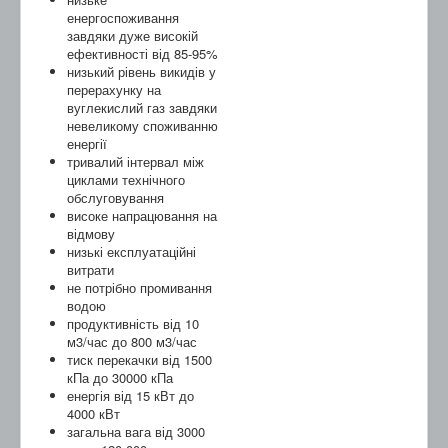
енергоспоживання
завдяки дуже високій
ефективності від 85-95%
низький рівень викидів у
перерахунку на
вуглекислий газ завдяки
невеликому споживанню
енергії
тривалий інтервал між
циклами технічного
обслуговування
високе напрацювання на
відмову
низькі експлуатаційні
витрати
не потрібно промивання
водою
продуктивність від 10
м3/час до 800 м3/час
тиск перекачки від 1500
кПа до 30000 кПа
енергія від 15 кВт до
4000 кВт
загальна вага від 3000