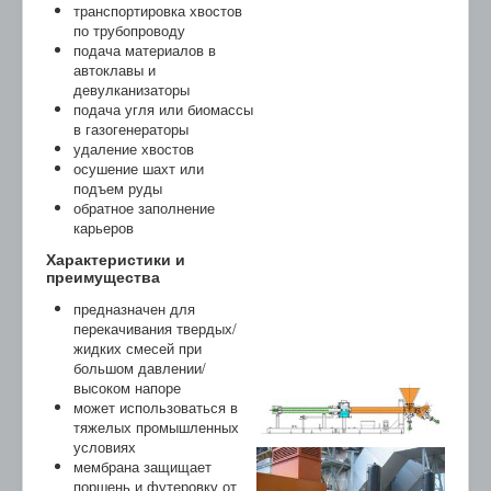
транспортировка хвостов
по трубопроводу
подача материалов в
автоклавы и
девулканизаторы
подача угля или биомассы
в газогенераторы
удаление хвостов
осушение шахт или
подъем руды
обратное заполнение
карьеров
Характеристики и
преимущества
предназначен для
перекачивания твердых/
жидких смесей при
большом давлении/
высоком напоре
может использоваться в
тяжелых промышленных
условиях
мембрана защищает
поршень и футеровку от