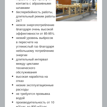
контакта с абразивными
шламами
бесперебойность работы,
длительный режим работы
24/7
низкое энергопотребление
благодаря очень высокой
эффективности от 85-95%
низкий уровень выбросов
в пересчете на
углекислый газ благодаря
небольшому потреблению
энергии
длительный интервал
между циклами
технического
обслуживания
высокая наработка на
отказ
низкие эксплуатационные
расходы
не требуется промывка
водой
производительность от 10
м3/час до 800 м3/час