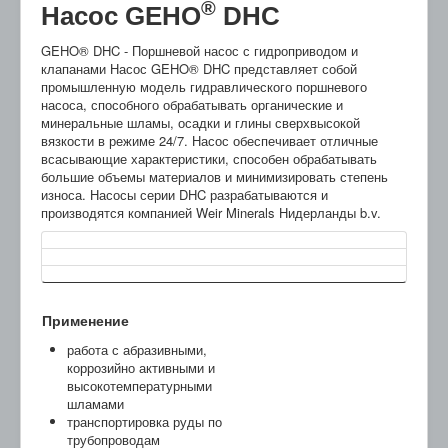
®
Насос GEHO
DHC
GEHO® DHC - Поршневой насос с гидроприводом и
клапанами Насос GEHO® DHC представляет собой
промышленную модель гидравлического поршневого
насоса, способного обрабатывать органические и
минеральные шламы, осадки и глины сверхвысокой
вязкости в режиме 24/7. Насос обеспечивает отличные
всасывающие характеристики, способен обрабатывать
большие объемы материалов и минимизировать степень
износа. Насосы серии DHC разрабатываются и
производятся компанией Weir Minerals Нидерланды b.v.
Применение
работа с абразивными,
коррозийно активными и
высокотемпературными
шламами
транспортировка руды по
трубопроводам