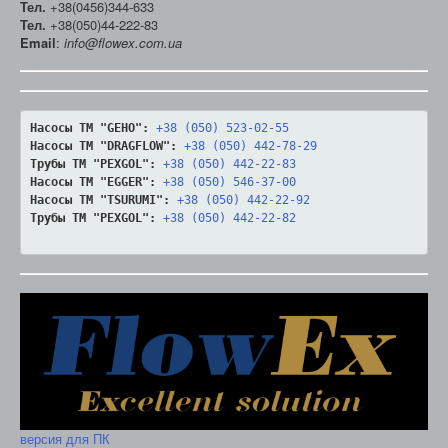
Тел.
+38(0456)344-633
Тел.
+38(050)44-222-83
Email
:
info@flowex.com.ua
Насосы ТМ "GEHO":
+38 (050) 523-02-55
Насосы ТМ "DRAGFLOW":
+38 (050) 442-78-29
Трубы ТМ "PEXGOL":
+38 (050) 442-22-83
Насосы ТМ "EGGER":
+38 (050) 546-37-00
Насосы ТМ "TSURUMI":
+38 (050) 442-22-92
Трубы ТМ "PEXGOL":
+38 (050) 442-22-82
версия для ПК