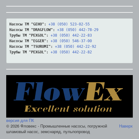
Насосы ТМ "GEHO":
+38 (050) 523-02-55
Насосы ТМ "DRAGFLOW":
+38 (050) 442-78-29
Трубы ТМ "PEXGOL":
+38 (050) 442-22-83
Насосы ТМ "EGGER":
+38 (050) 546-37-00
Насосы ТМ "TSURUMI":
+38 (050) 442-22-92
Трубы ТМ "PEXGOL":
+38 (050) 442-22-82
версия для ПК
© 2026 Фловекс - Промышленные насосы, погружной
Наверх
шламовый насос, земснаряд, пульпопровод