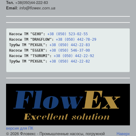
Тел.
+38(050)44-222-83
Email
:
info@flowex.com.ua
Насосы ТМ "GEHO":
+38 (050) 523-02-55
Насосы ТМ "DRAGFLOW":
+38 (050) 442-78-29
Трубы ТМ "PEXGOL":
+38 (050) 442-22-83
Насосы ТМ "EGGER":
+38 (050) 546-37-00
Насосы ТМ "TSURUMI":
+38 (050) 442-22-92
Трубы ТМ "PEXGOL":
+38 (050) 442-22-82
версия для ПК
© 2026 Фловекс - Промышленные насосы, погружной
Наверх