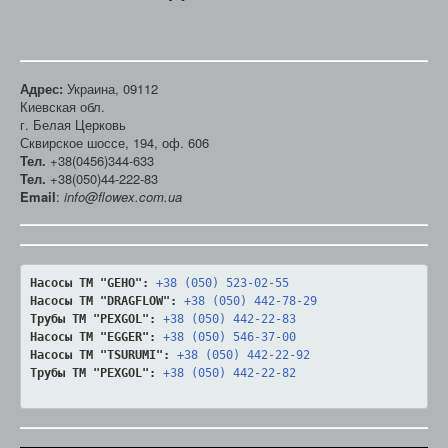
Адрес:
Украина, 09112
Киевская обл.
г. Белая Церковь
Сквирское шоссе, 194, оф. 606
Тел.
+38(0456)344-633
Тел.
+38(050)44-222-83
Email
:
info@flowex.com.ua
Насосы ТМ "GEHO":
+38 (050) 523-02-55
Насосы ТМ "DRAGFLOW":
+38 (050) 442-78-29
Трубы ТМ "PEXGOL":
+38 (050) 442-22-83
Насосы ТМ "EGGER":
+38 (050) 546-37-00
Насосы ТМ "TSURUMI":
+38 (050) 442-22-92
Трубы ТМ "PEXGOL":
+38 (050) 442-22-82